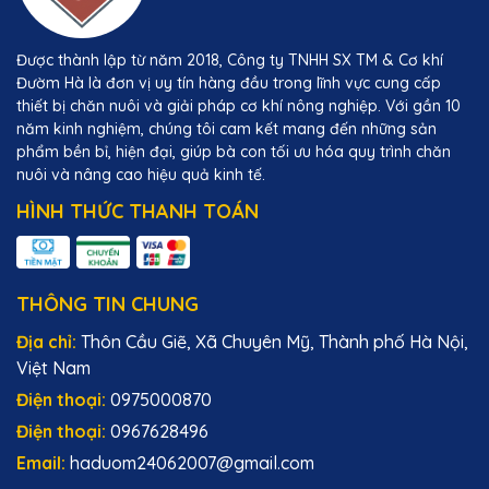
Được thành lập từ năm 2018, Công ty TNHH SX TM & Cơ khí
Đườm Hà là đơn vị uy tín hàng đầu trong lĩnh vực cung cấp
thiết bị chăn nuôi và giải pháp cơ khí nông nghiệp. Với gần 10
năm kinh nghiệm, chúng tôi cam kết mang đến những sản
phẩm bền bỉ, hiện đại, giúp bà con tối ưu hóa quy trình chăn
nuôi và nâng cao hiệu quả kinh tế.
HÌNH THỨC THANH TOÁN
THÔNG TIN CHUNG
Địa chỉ:
Thôn Cầu Giẽ, Xã Chuyên Mỹ, Thành phố Hà Nội,
Việt Nam
Điện thoại:
0975000870
Điện thoại:
0967628496
Email:
haduom24062007@gmail.com