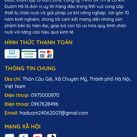
Được thành lập từ năm 2018, Công ty TNHH SX TM & Cơ khí
Đườm Hà là đơn vị uy tín hàng đầu trong lĩnh vực cung cấp
thiết bị chăn nuôi và giải pháp cơ khí nông nghiệp. Với gần 10
năm kinh nghiệm, chúng tôi cam kết mang đến những sản
phẩm bền bỉ, hiện đại, giúp bà con tối ưu hóa quy trình chăn
nuôi và nâng cao hiệu quả kinh tế.
HÌNH THỨC THANH TOÁN
THÔNG TIN CHUNG
Địa chỉ:
Thôn Cầu Giẽ, Xã Chuyên Mỹ, Thành phố Hà Nội,
Việt Nam
Điện thoại:
0975000870
Điện thoại:
0967628496
Email:
haduom24062007@gmail.com
MẠNG XÃ HỘI