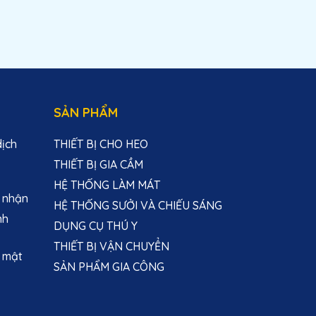
SẢN PHẨM
dịch
THIẾT BỊ CHO HEO
THIẾT BỊ GIA CẦM
HỆ THỐNG LÀM MÁT
 nhận
HỆ THỐNG SƯỞI VÀ CHIẾU SÁNG
nh
DỤNG CỤ THÚ Y
THIẾT BỊ VẬN CHUYỂN
 mật
SẢN PHẨM GIA CÔNG