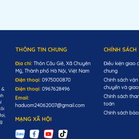
THÔNG TIN CHUNG
CHÍNH SÁCH
Địa chỉ:
Thôn Cầu Giẽ, Xã Chuyên
Điều kiện giao 
Mỹ, Thành phố Hà Nội, Việt Nam
chung
Điện thoại:
0975000870
Chính sách vận
chuyển và giao
Điện thoại:
0967628496
M &
nh
Chính sách tha
Email:
í
toán
haduom24062007@gmail.com
tôi
Chính sách bảo
ại,
MẠNG XÃ HỘI
ng