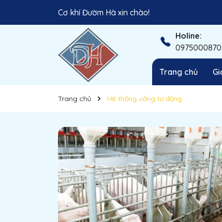
Cơ khí Đườm Hà xin chào!
Đồng hành cùng nhà nông Việt!
Holine:
0975000870
Trang chủ
Gi
Trang chủ
Hệ thống uống tự động