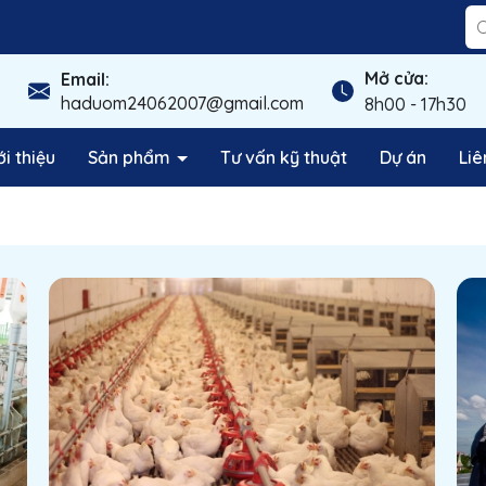
Mở cửa:
Email:
haduom24062007@gmail.com
8h00 - 17h30
ới thiệu
Sản phẩm
Tư vấn kỹ thuật
Dự án
Liê