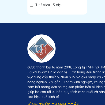
Từ 2 triệu - 5 triệu
Từ 5 triệu - 10 triệu
Trên 10 triệu
Được thành lập từ năm 2018, Công ty TNHH SX T
Cơ khí Đườm Hà là đơn vị uy tín hàng đầu trong lĩ
vực cung cấp thiết bị chăn nuôi và giải pháp cơ kh
nông nghiệp. Với gần 10 năm kinh nghiệm, chúng 
cam kết mang đến những sản phẩm bền bỉ, hiện đ
giúp bà con tối ưu hóa quy trình chăn nuôi và nâ
cao hiệu quả kinh tế.
HÌNH THỨC THANH TOÁN