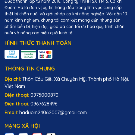
Được thành lập từ năm 2018, Công ty TNHH SX TM & Cơ khí
Đườm Hà là đơn vị uy tín hàng đầu trong lĩnh vực cung cấp
thiết bị chăn nuôi và giải pháp cơ khí nông nghiệp. Với gần 10
năm kinh nghiệm, chúng tôi cam kết mang đến những sản
phẩm bền bỉ, hiện đại, giúp bà con tối ưu hóa quy trình chăn
nuôi và nâng cao hiệu quả kinh tế.
HÌNH THỨC THANH TOÁN
THÔNG TIN CHUNG
Địa chỉ:
Thôn Cầu Giẽ, Xã Chuyên Mỹ, Thành phố Hà Nội,
Việt Nam
Điện thoại:
0975000870
Điện thoại:
0967628496
Email:
haduom24062007@gmail.com
MẠNG XÃ HỘI