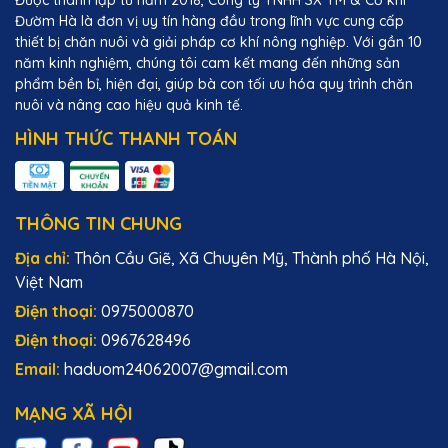
Được thành lập từ năm 2018, Công ty TNHH SX TM & Cơ khí
Đườm Hà là đơn vị uy tín hàng đầu trong lĩnh vực cung cấp
thiết bị chăn nuôi và giải pháp cơ khí nông nghiệp. Với gần 10
năm kinh nghiệm, chúng tôi cam kết mang đến những sản
phẩm bền bỉ, hiện đại, giúp bà con tối ưu hóa quy trình chăn
nuôi và nâng cao hiệu quả kinh tế.
HÌNH THỨC THANH TOÁN
THÔNG TIN CHUNG
Địa chỉ:
Thôn Cầu Giẽ, Xã Chuyên Mỹ, Thành phố Hà Nội,
Việt Nam
Điện thoại:
0975000870
Điện thoại:
0967628496
Email:
haduom24062007@gmail.com
MẠNG XÃ HỘI