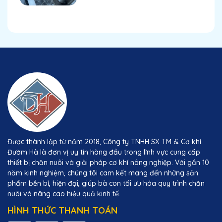
Được thành lập từ năm 2018, Công ty TNHH SX TM & Cơ khí
Đườm Hà là đơn vị uy tín hàng đầu trong lĩnh vực cung cấp
thiết bị chăn nuôi và giải pháp cơ khí nông nghiệp. Với gần 10
năm kinh nghiệm, chúng tôi cam kết mang đến những sản
phẩm bền bỉ, hiện đại, giúp bà con tối ưu hóa quy trình chăn
nuôi và nâng cao hiệu quả kinh tế.
HÌNH THỨC THANH TOÁN