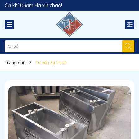
Cơ khí Đườm Hà xin chào!
Trang chủ
Tư vấn kỹ thuật