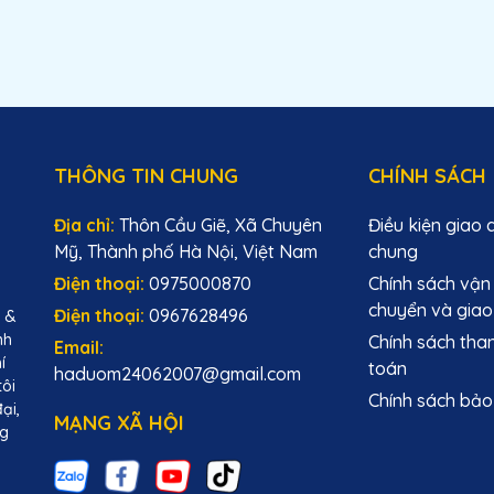
THÔNG TIN CHUNG
CHÍNH SÁCH
Địa chỉ:
Thôn Cầu Giẽ, Xã Chuyên
Điều kiện giao 
Mỹ, Thành phố Hà Nội, Việt Nam
chung
Điện thoại:
0975000870
Chính sách vận
chuyển và giao
Điện thoại:
0967628496
M &
nh
Chính sách tha
Email:
í
toán
haduom24062007@gmail.com
tôi
Chính sách bảo
ại,
MẠNG XÃ HỘI
ng