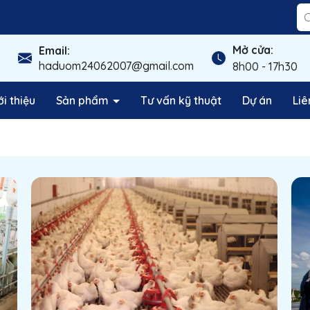
Mở cửa:
Email:
haduom24062007@gmail.com
8h00 - 17h30
ới thiệu
Sản phẩm
Tư vấn kỹ thuật
Dự án
Liê