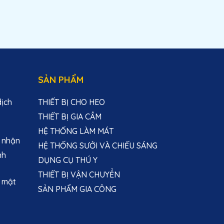
SẢN PHẨM
dịch
THIẾT BỊ CHO HEO
THIẾT BỊ GIA CẦM
HỆ THỐNG LÀM MÁT
 nhận
HỆ THỐNG SƯỞI VÀ CHIẾU SÁNG
nh
DỤNG CỤ THÚ Y
THIẾT BỊ VẬN CHUYỂN
 mật
SẢN PHẨM GIA CÔNG