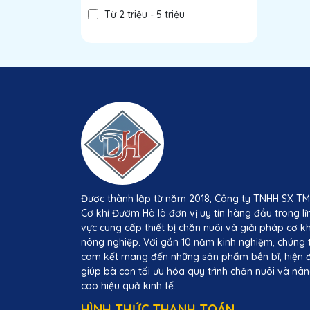
Từ 2 triệu - 5 triệu
Từ 5 triệu - 10 triệu
Trên 10 triệu
Được thành lập từ năm 2018, Công ty TNHH SX T
Cơ khí Đườm Hà là đơn vị uy tín hàng đầu trong lĩ
vực cung cấp thiết bị chăn nuôi và giải pháp cơ kh
nông nghiệp. Với gần 10 năm kinh nghiệm, chúng 
cam kết mang đến những sản phẩm bền bỉ, hiện đ
giúp bà con tối ưu hóa quy trình chăn nuôi và nâ
cao hiệu quả kinh tế.
HÌNH THỨC THANH TOÁN