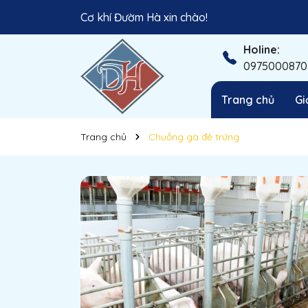
Cơ khí Đườm Hà xin chào!
Đồng hành cùng nhà nông Việt!
Holine:
0975000870
Trang chủ
Gi
Trang chủ
Chuồng gà đẻ trứng